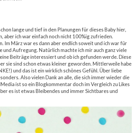
chon lange und tief in den Planungen für dieses Baby hier,
in, aber ich war einfach noch nicht 100%ig zufrieden.
en. Im März war es dann aber endlich soweit und ich war für
e und Aufregung. Natürlich machte ich mir auch ganz viele
ine Beiträge interessiert und ob ich gefunden werde. Diese
er sie sind schon etwas kleiner geworden. Mittlerweile habe
E!) und das ist ein wirklich schönes Gefühl. Über liebe
nders. Also vielen Dank an alle, die sich immer wieder die
Media ist so ein Blogkommentar doch im Vergleich zu Likes
ber es ist etwas Bleibendes und immer Sichtbares und