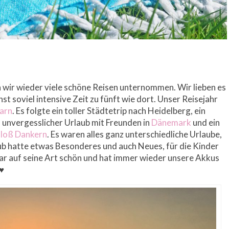
 wir wieder viele schöne Reisen unternommen. Wir lieben es
nst soviel intensive Zeit zu fünft wie dort. Unser Reisejahr
marn
. Es folgte ein toller Städtetrip nach Heidelberg, ein
in unvergesslicher Urlaub mit Freunden in
Dänemark
und ein
hloß Dankern
. Es waren alles ganz unterschiedliche Urlaube,
aub hatte etwas Besonderes und auch Neues, für die Kinder
war auf seine Art schön und hat immer wieder unsere Akkus
 ♥