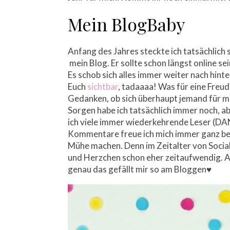
Mein BlogBaby
Anfang des Jahres steckte ich tatsächlich s
mein Blog. Er sollte schon längst online se
Es schob sich alles immer weiter nach hint
Euch
sichtbar
, tadaaaa! Was für eine Freud
Gedanken, ob sich überhaupt jemand für me
Sorgen habe ich tatsächlich immer noch, ab
ich viele immer wiederkehrende Leser (DANK
Kommentare freue ich mich immer ganz beso
Mühe machen. Denn im Zeitalter von Social
und Herzchen schon eher zeitaufwendig. A
genau das gefällt mir so am Bloggen♥