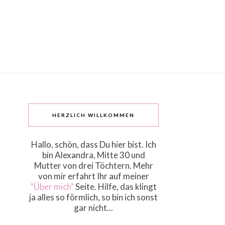
HERZLICH WILLKOMMEN
Hallo, schön, dass Du hier bist. Ich
bin Alexandra, Mitte 30 und
Mutter von drei Töchtern. Mehr
von mir erfahrt Ihr auf meiner
"Über mich"
Seite. Hilfe, das klingt
ja alles so förmlich, so bin ich sonst
gar nicht...