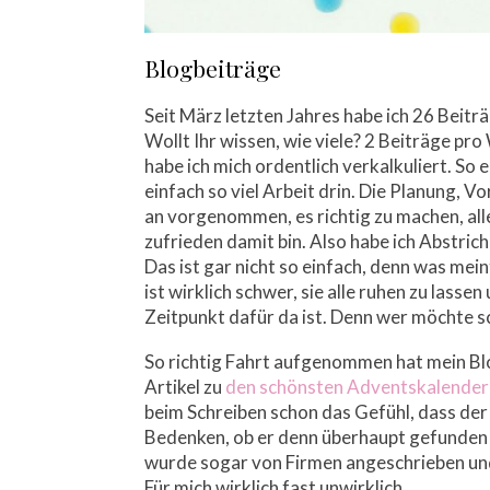
Blogbeiträge
Seit März letzten Jahres habe ich 26 Beitr
Wollt Ihr wissen, wie viele? 2 Beiträge pro
habe ich mich ordentlich verkalkuliert. So 
einfach so viel Arbeit drin. Die Planung, 
an vorgenommen, es richtig zu machen, alle
zufrieden damit bin. Also habe ich Abstrich
Das ist gar nicht so einfach, denn was mein
ist wirklich schwer, sie alle ruhen zu lasse
Zeitpunkt dafür da ist. Denn wer möchte
So richtig Fahrt aufgenommen hat mein Bl
Artikel zu
den schönsten Adventskalender 
beim Schreiben schon das Gefühl, dass der 
Bedenken, ob er denn überhaupt gefunden u
wurde sogar von Firmen angeschrieben und 
Für mich wirklich fast unwirklich.