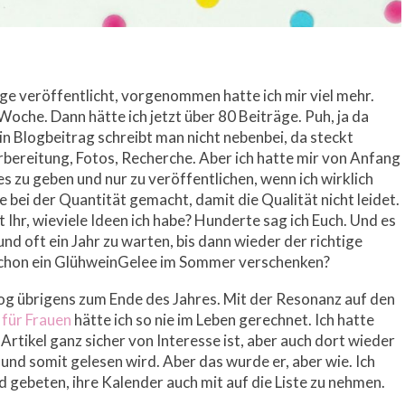
äge veröffentlicht, vorgenommen hatte ich mir viel mehr.
 Woche. Dann hätte ich jetzt über 80 Beiträge. Puh, ja da
ein Blogbeitrag schreibt man nicht nebenbei, da steckt
Vorbereitung, Fotos, Recherche. Aber ich hatte mir von Anfang
s zu geben und nur zu veröffentlichen, wenn ich wirklich
e bei der Quantität gemacht, damit die Qualität nicht leidet.
t Ihr, wieviele Ideen ich habe? Hunderte sag ich Euch. Und es
n und oft ein Jahr zu warten, bis dann wieder der richtige
 schon ein GlühweinGelee im Sommer verschenken?
og übrigens zum Ende des Jahres. Mit der Resonanz auf den
für Frauen
hätte ich so nie im Leben gerechnet. Ich hatte
Artikel ganz sicher von Interesse ist, aber auch dort wieder
nd somit gelesen wird. Aber das wurde er, aber wie. Ich
gebeten, ihre Kalender auch mit auf die Liste zu nehmen.