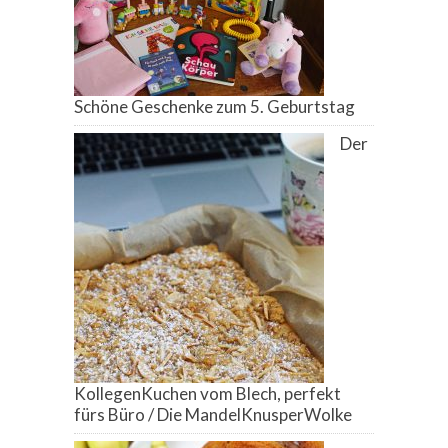
Schöne Geschenke zum 5. Geburtstag
Der
KollegenKuchen vom Blech, perfekt
fürs Büro / Die MandelKnusperWolke