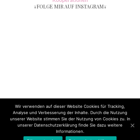
↓FOLGE MIR AUF INSTAGRAM↓
Wir verwenden auf dieser Website Cookies für Tracking,
Analyse und Verbesserung der Inhalte. Durch die Nutzung
unserer Website stimmen Sie der Nutzung von Cookies zu. In
unserer Datenschutzerklärung finde Sie dazu weitere
Informationen.
© 2017 - Mädchenmutter, Alle Rechte vorbehalten