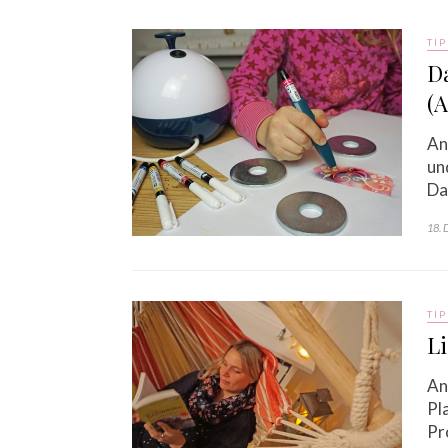
TIP
Da
(A
An
un
Da
18. 
TIP
Li
An
Pl
Pr