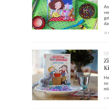
An
ve
ge
da
10. 
TIP
Zi
K
He
so
mi
6. M