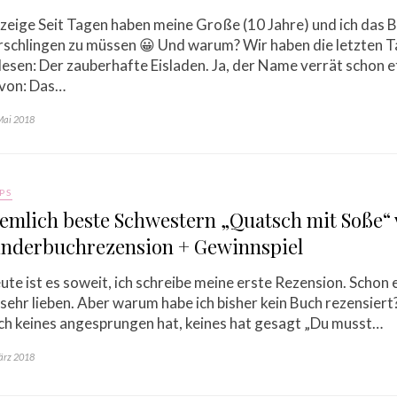
zeige Seit Tagen haben meine Große (10 Jahre) und ich das Be
rschlingen zu müssen 😀 Und warum? Wir haben die letzten 
lesen: Der zauberhafte Eisladen. Ja, der Name verrät schon 
von: Das…
Mai 2018
PS
emlich beste Schwestern „Quatsch mit Soße“ v
inderbuchrezension + Gewinnspiel
ute ist es soweit, ich schreibe meine erste Rezension. Schon 
 sehr lieben. Aber warum habe ich bisher kein Buch rezensiert? 
ch keines angesprungen hat, keines hat gesagt „Du musst…
ärz 2018