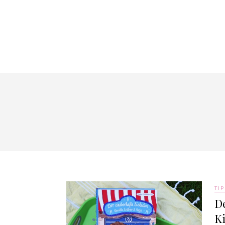
TIP
De
K