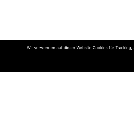
Wir verwenden auf dieser Website Cookies für Tracking,
© 2017 - Mädchenmutter, Alle Rechte vorbehalten
baeren-apotheke-steffenberg.de